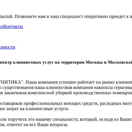
рытий.
Позвоните нам и наш специалист оперативно приедет к в
ии
Контакты
жимости
пектр клининговых услуг на территории Москвы и Московской
"НИТИКА". Наша компания успешно работает на рынке клинингов
ию существования наша клининговая компания накопила серьезн
ов заканчивая комплексной уборкой производственных помещен
оставщиков профессиональных моющих средств, расходных мате
ии затрат на клининговые услуги.
ли поручить это нашему специалисту, который, исходя из Ваших
ов, ответит на все Ваши вопросы.