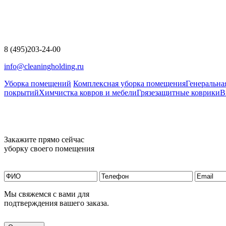
8 (495)
203-24-00
info@cleaningholding.ru
Уборка помещений
Комплексная уборка помещения
Генеральна
покрытий
Химчистка ковров и мебели
Грязезащитные коврики
В
Закажите прямо сейчас
уборку своего помещения
Мы свяжемся с вами для
подтверждения вашего заказа.